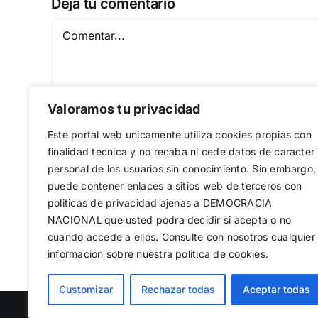
Deja tu comentario
Comentar
Valoramos tu privacidad
Este portal web unicamente utiliza cookies propias con
finalidad tecnica y no recaba ni cede datos de caracter
personal de los usuarios sin conocimiento. Sin embargo,
puede contener enlaces a sitios web de terceros con
Guardar mi nombre, email y sitio web en est
politicas de privacidad ajenas a DEMOCRACIA
NACIONAL
que usted podra decidir si acepta o no
cuando accede a ellos. Consulte con nosotros cualquier
informacion sobre nuestra politica de cookies.
Utilizamos cookies propias y de terc
Customizar
Rechazar todas
Aceptar todas
web, medir su uso y mejorar nuestro
rechazar las no necesarias o configu