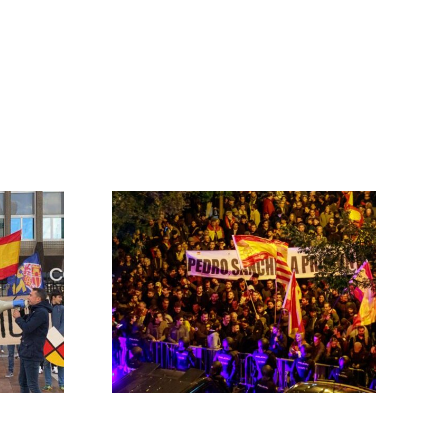
 las
ontra el
rno
MNISTÍA