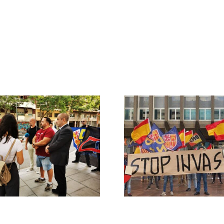
Crónica acto DN
DN ante
contra la invasión
protestas c
migratoria y el
Gobie
gran reemplazo
CONTRA LA A
MADRID 4 DE NOVIEMBRE