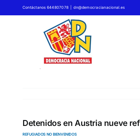
Saltar
Contáctanos 644807078
|
dn@democracianacional.es
al
contenido
Detenidos en Austria nueve ref
REFUGIADOS NO BIENVENIDOS