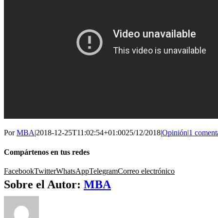
Por
MBA
|
2018-12-25T11:02:54+01:00
25/12/2018
|
Opinión
|
1 coment
Compártenos en tus redes
Facebook
Twitter
WhatsApp
Telegram
Correo electrónico
Sobre el Autor:
MBA