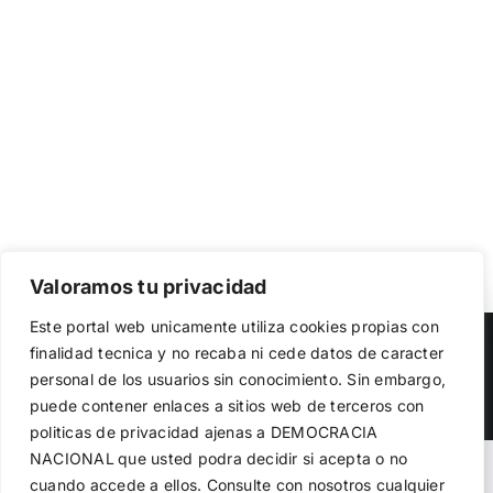
Valoramos tu privacidad
Utilizamos cookies propias y de terceros para garantizar
Este portal web unicamente utiliza cookies propias con
el funcionamiento de la web, medir su uso y mejorar
Copyright 2023 |
Democracia Nacional
| All Rights Reserved
finalidad tecnica y no recaba ni cede datos de caracter
nuestros servicios. Puede aceptar todas las cookies,
personal de los usuarios sin conocimiento. Sin embargo,
rechazar las no necesarias o configurar sus preferencias.
Facebook
Twitter
Instagram
Política de cookies
puede contener enlaces a sitios web de terceros con
politicas de privacidad ajenas a DEMOCRACIA
NACIONAL
que usted podra decidir si acepta o no
Aceptar todo
Warning
: Undefined variable $visibility_homepage in
cuando accede a ellos. Consulte con nosotros cualquier