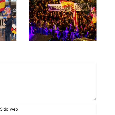
 las
ontra el
rno
MNISTÍA