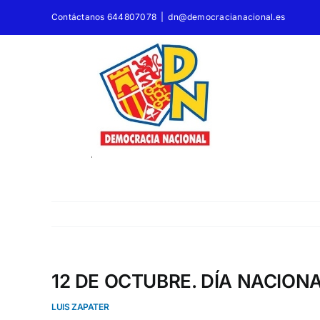
Saltar
Contáctanos 644807078
|
dn@democracianacional.es
al
contenido
12 DE OCTUBRE. DÍA NACION
LUIS ZAPATER