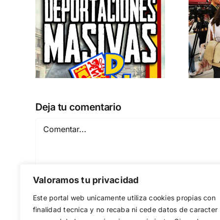
Acto en Barcelona:
pero
España y Serbia
ión
contra el
 a
separatismo
globalista
IEMBRE a
11 DE SEPTIEMBRE: DN EN BARCELONA
Deja tu comentario
Comentar
Valoramos tu privacidad
Este portal web unicamente utiliza cookies propias con
finalidad tecnica y no recaba ni cede datos de caracter