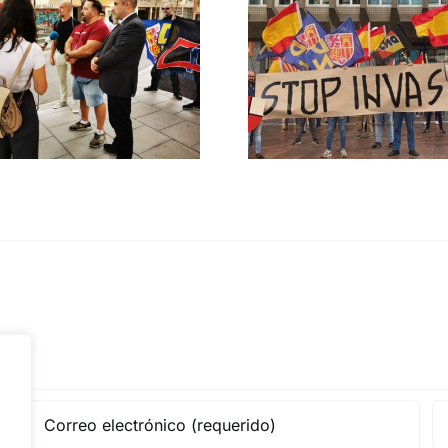
Crónica acto DN
DN ante
contra la invasión
protestas c
migratoria y el
Gobie
gran reemplazo
CONTRA LA A
MADRID 4 DE NOVIEMBRE