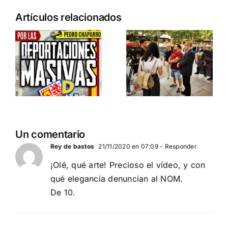
n
Acto en
Crónica
Artículos relacionados
Barcelona:
acto DN
ia…
España y
contra la
Serbia
invasión
ción
contra el
migratoria
separatismo
y el gran
globalista
reemplazo
11 DE SEPTIEMBRE: DN
MADRID 4 DE
2
Un comentario
EN BARCELONA
NOVIEMBRE
20
Rey de bastos
21/11/2020 en 07:09
- Responder
¡Olé, qué arte! Precioso el vídeo, y con
qué elegancia denuncian al NOM.
De 10.