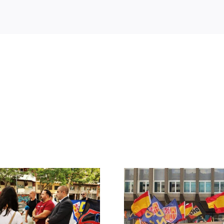
Crónica acto DN
DN ante
contra la invasión
protestas c