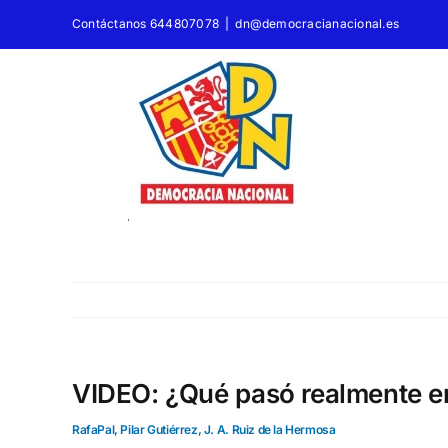
Saltar
Contáctanos 644807078
|
dn@democracianacional.es
al
contenido
VIDEO: ¿Qué pasó realmente en
RafaPal, Pilar Gutiérrez, J. A. Ruiz de la Hermosa