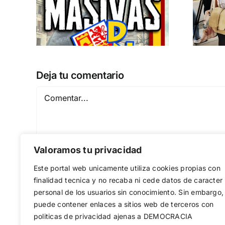
 a
separatismo
globalista
IEMBRE a
11 DE SEPTIEMBRE: DN EN BARCELONA
Deja tu comentario
Comentar
Valoramos tu privacidad
Este portal web unicamente utiliza cookies propias con
finalidad tecnica y no recaba ni cede datos de caracter
personal de los usuarios sin conocimiento. Sin embargo,
puede contener enlaces a sitios web de terceros con
Guardar mi nombre, email y sitio web en est
politicas de privacidad ajenas a DEMOCRACIA