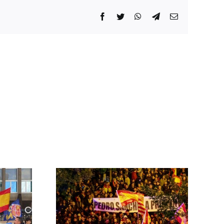
Facebook
Twitter
WhatsApp
Telegram
Correo
electrónico
 las
ontra el