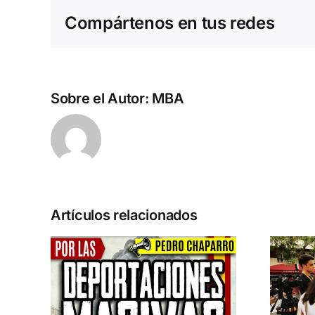
Compártenos en tus redes
Sobre el Autor:
MBA
Artículos relacionados
n la
Acto en Barcelona:
pero
España y Serbia
ión
contra el