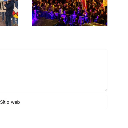
rno
MNISTÍA