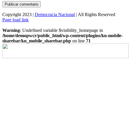
Copyright 2023 |
Democracia Nacional
| All Rights Reserved
Facebook
Twitter
Instagram
Page load link
Warning
: Undefined variable $visibility_homepage in
/home/demopwcr/public_html/wp-content/plugins/kn-mobile-
sharebar/kn_mobile_sharebar.php
on line
71
Ir
a
Arriba