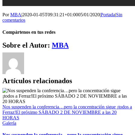
Por
MBA
|
2020-01-05T09:31:21+01:00
05/01/2020
|
Portada
|
Sin
comentarios
Compártenos en tus redes
Facebook
Twitter
WhatsApp
Telegram
Correo
Sobre el Autor:
MBA
electrónico
Artículos relacionados
Nos suspenden la conferencia…pero la concentración sigue ¡todos a
Ferraz!El próximo SÁBADO 2 DE NOVIEMBRE a las 20
HORAS
Galería
Nos suspenden la conferencia…pero la concentración sigue