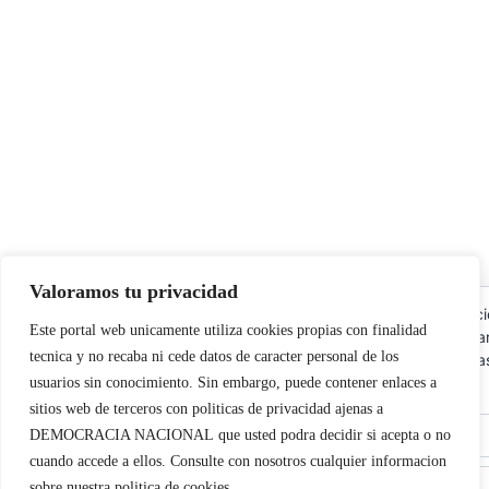
Valoramos tu privacidad
Utilizamos cookies propias y de terceros para garantizar el fun
Este portal web unicamente utiliza cookies propias con finalidad
la web, medir su uso y mejorar nuestros servicios. Puede aceptar
tecnica y no recaba ni cede datos de caracter personal de los
cookies, rechazar las no necesarias o configurar sus preferencia
cookies
usuarios sin conocimiento. Sin embargo, puede contener enlaces a
sitios web de terceros con politicas de privacidad ajenas a
Aceptar todo
DEMOCRACIA NACIONAL
que usted podra decidir si acepta o no
cuando accede a ellos. Consulte con nosotros cualquier informacion
Rechazar
sobre nuestra politica de cookies.