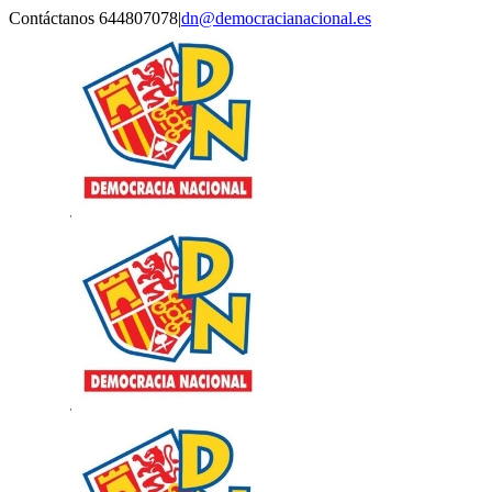
Saltar
Contáctanos 644807078
|
dn@democracianacional.es
al
contenido