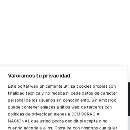
Valoramos tu privacidad
Utilizamos cookies propias y de terceros para garantizar
Este portal web unicamente utiliza cookies propias con
el funcionamiento de la web, medir su uso y mejorar
Copyright 2023 |
Democracia Nacional
| All Rights Reserved
finalidad tecnica y no recaba ni cede datos de caracter
nuestros servicios. Puede aceptar todas las cookies,
personal de los usuarios sin conocimiento. Sin embargo,
rechazar las no necesarias o configurar sus preferencias.
Facebook
Twitter
Instagram
Política de cookies
puede contener enlaces a sitios web de terceros con
politicas de privacidad ajenas a DEMOCRACIA
NACIONAL
que usted podra decidir si acepta o no
Aceptar todo
Warning
: Undefined variable $visibility_homepage in
cuando accede a ellos. Consulte con nosotros cualquier