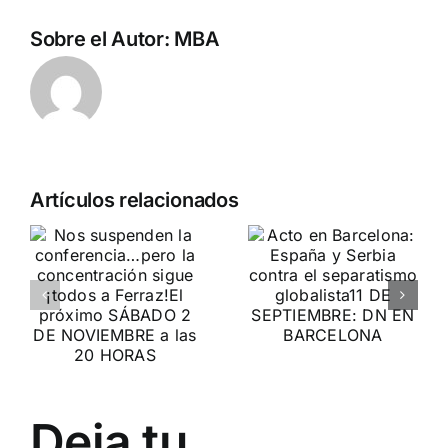
Sobre el Autor:
MBA
Crónica
n
Acto en
Artículos relacionados
acto DN
Barcelona:
contra la
ia…
España y
invasión
Serbia
migratoria
ción
contra el
y el gran
separatismo
reemplazo
globalista
MADRID 4 DE
11 DE SEPTIEMBRE: DN
NOVIEMBRE
2
Deja tu
EN BARCELONA
20