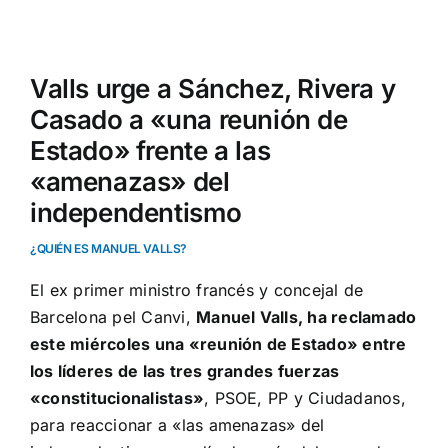
Ver
imagen
Valls urge a Sánchez, Rivera y
más
Casado a «una reunión de
grande
Estado» frente a las
«amenazas» del
independentismo
¿QUIÉN ES MANUEL VALLS?
El ex primer ministro francés y concejal de
Barcelona pel Canvi,
Manuel Valls
, ha reclamado
este miércoles una «reunión de Estado» entre
los líderes de las tres grandes fuerzas
«constitucionalistas»
, PSOE, PP y Ciudadanos,
para reaccionar a «las amenazas» del