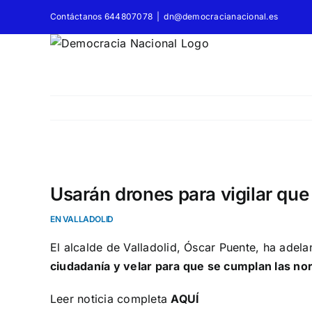
Saltar
Contáctanos 644807078
|
dn@democracianacional.es
al
contenido
Ver
imagen
Usarán drones para vigilar qu
más
EN VALLADOLID
grande
El alcalde de Valladolid, Óscar Puente, ha adel
ciudadanía y velar para que se cumplan las n
Leer noticia completa
AQUÍ