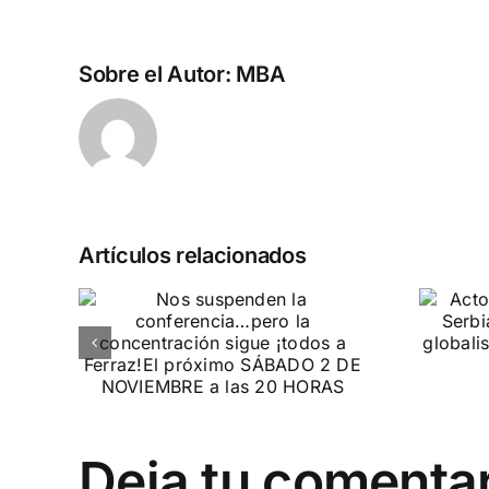
Sobre el Autor:
MBA
Artículos relacionados
n la
Acto en Barcelona:
pero
España y Serbia
ión
contra el
 a
separatismo
globalista
IEMBRE a
11 DE SEPTIEMBRE: DN EN BARCELONA
Deja tu comenta