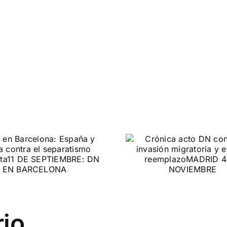
DN ante
Crónica acto DN
protestas c
contra la invasión
Gobie
migratoria y el
gran reemplazo
CONTRA LA A
MADRID 4 DE NOVIEMBRE
rio