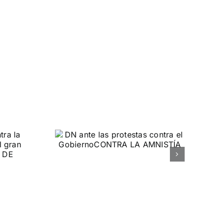
 las
ontra el
rno
MNISTÍA