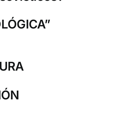
OLÓGICA”
DURA
IÓN