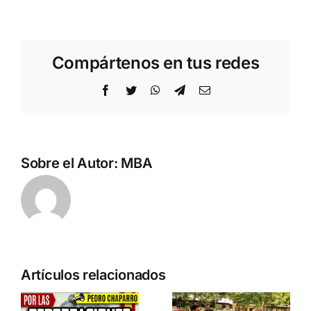
Compártenos en tus redes
Facebook
Twitter
WhatsApp
Telegram
Correo
electrónico
Sobre el Autor:
MBA
n
Acto en
Crónica
Artículos relacionados
Barcelona:
acto DN
ia…