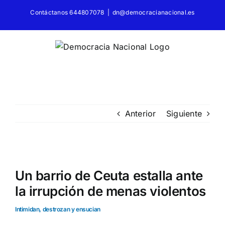
Saltar
Contáctanos 644807078
|
dn@democracianacional.es
al
contenido
Anterior
Siguiente
Ver
imagen
Un barrio de Ceuta estalla ante
más
la irrupción de menas violentos
grande
Intimidan, destrozan y ensucian