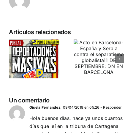
Crónica
n
Acto en
Artículos relacionados
acto DN
Barcelona:
contra la
ia…
España y
invasión
Serbia
migratoria
ción
contra el
y el gran
separatismo
reemplazo
globalista
MADRID 4 DE
11 DE SEPTIEMBRE: DN
NOVIEMBRE
2
EN BARCELONA
Un comentario
20
Gisela Fernandez
09/04/2018 en 05:26
- Responder
Hola buenos días, hace ya unos cuantos
días que leí en la tribuna de Cartagena