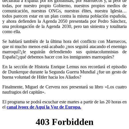
declarada a España: por los globalistas, por Marruecos y, la peor de
todas, por nuestro propio Gobierno, nuestros propios medios de
comunicación, nuestras ONGs, nuestras élites, nuestra Iglesia…
todos parecen estar en un plan contra la misma población española,
y ahora defienden la Agenda 2050 presentada por Pedro Sánchez,
una prolongación de la Agenda 2030, pero tan siniestra y totalitaria
como ella.
Se hablará también de la última hora del conflicto con Marruecos,
que ni mucho menos está acabado ¿nos seguirá atacando el enemigo
marroquí?¿le seguirán defendiendo sus quintacolumnistas de
España?¿qué debemos hacer con los inmigrantes marroquíes?
En la sección de Historia Enrique Lemus nos recordará el episodio
de Dunkerque durante la Segunda Guerra Mundial ¿fue un gesto de
buena voluntad de Hitler hacia los Aliados?
Finalmente, Miguel de Cervera nos presentará su libro «Los cuatro
naufragios del capitán».
El programa se podrá escuchar este martes a partir de las 20 horas en
el
canal ivoox de Aquí la Voz de Europa.