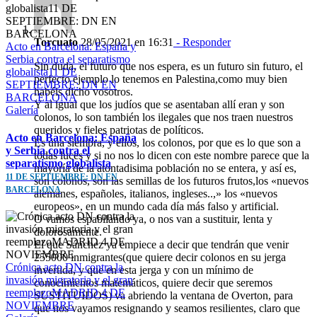
Torcuato
28/05/2021 en 16:31
- Responder
Acto en Barcelona: España y
Serbia contra el separatismo
Sin duda, el futuro que nos espera, es un futuro sin futuro, el
globalista11 DE
perfecto ejemplo lo tenemos en Palestina,como muy bien
SEPTIEMBRE: DN EN
habéis dicho vosotros.
BARCELONA
Y al igual que los judíos que se asentaban allí eran y son
Galería
colonos, lo son también los ilegales que nos traen nuestros
queridos y fieles patriotas de políticos.
Acto en Barcelona: España
Es una siembra, y ellos, los colonos, por que es lo que son a
y Serbia contra el
todas luces y si no nos lo dicen con este nombre parece que la
separatismo globalista
mayoría de la atontadisima población no se entera, y así es,
11 DE SEPTIEMBRE: DN EN
son colonos, son las semillas de los futuros frutos,los «nuevos
BARCELONA
alemanes, españoles, italianos, ingleses..,» los «nuevos
europeos», en un mundo cada día más falso y artificial.
O vamos espabilando ya, o nos van a sustituir, lenta y
dolorosamente.
El que Sánchez ya empiece a decir que tendrán que venir
255000 inmigrantes(que quiere decir colonos en su jerga
Crónica acto DN contra la
invertida, y que en esta jerga y con un mínimo de
invasión migratoria y el gran
conocimientos matemáticos, quiere decir que seremos
reemplazoMADRID 4 DE
SUSTITUIDOS) va abriendo la ventana de Overton, para
NOVIEMBRE
que nos vayamos resignando y seamos resilientes, claro que