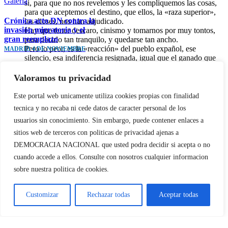
Galería
si, para que no nos revelemos y les compliquemos las cosas,
para que aceptemos el destino, que ellos, la «raza superior»,
Crónica acto DN contra la
los dioses, nos han adjudicado.
invasión migratoria y el
Hay que tener descaro, cinismo y tomarnos por muy tontos,
gran reemplazo
para decirlo tan tranquilo, y quedarse tan ancho.
Pero lo peor, es la «reacción» del pueblo expañol, ese
MADRID 4 DE NOVIEMBRE
silencio, esa indiferencia resignada, igual que el ganado que
va al matadero.
Eso es en lo que nos han convertido, en ganado humano, de
Valoramos tu privacidad
ahí que no haya reacción.
Esta todo muy, muy clarito.
DN ante las protestas contra el
Este portal web unicamente utiliza cookies propias con finalidad
Habrá una reacción?
GobiernoCONTRA LA
tecnica y no recaba ni cede datos de caracter personal de los
Sera a tiempo?
AMNISTÍA
usuarios sin conocimiento. Sin embargo, puede contener enlaces a
Hay prisa, nos queda muy poco…
Galería
sitios web de terceros con politicas de privacidad ajenas a
Deja tu comentario
DN ante las protestas contra
DEMOCRACIA NACIONAL
que usted podra decidir si acepta o no
el Gobierno
cuando accede a ellos. Consulte con nosotros cualquier informacion
CONTRA LA AMNISTÍA
Comentar
sobre nuestra politica de cookies.
Customizar
Rechazar todas
Aceptar todas