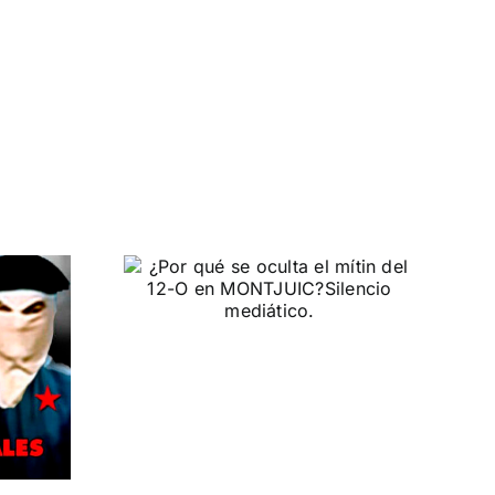
e oculta
l 12-O en
UIC?
ático.