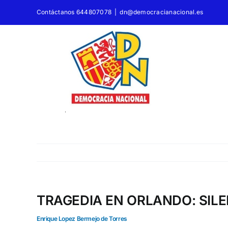
Saltar
Contáctanos 644807078
|
dn@democracianacional.es
al
contenido
TRAGEDIA EN ORLANDO: SIL
Enrique Lopez Bermejo de Torres