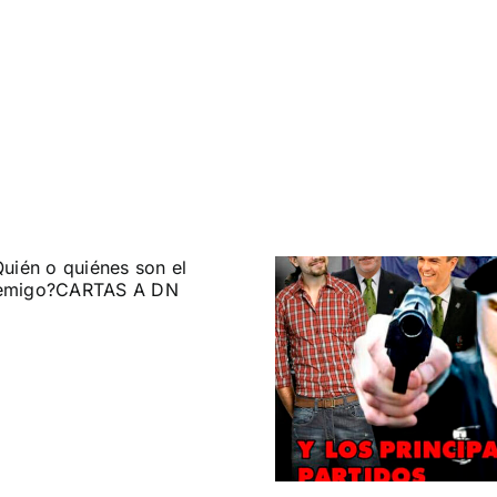
¿Por qué s
el mítin de
MONTJ
Silencio medi
ETA política.
10 años del falso sin de ETA militar.