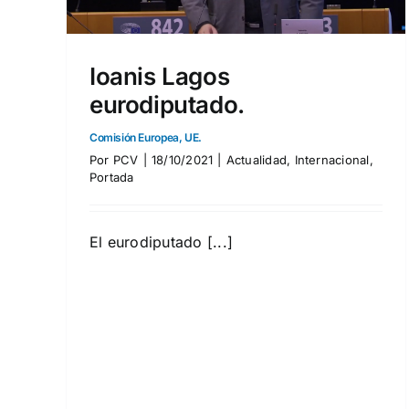
Roberto Fiore ¡Libertad!
Ioanis Lagos
Comunicado del Comité Político.
eurodiputado.
Actividades
Actualidad
Comunicados
Internacional
Mesa Nacional
Portada
Comisión Europea, UE.
Presidencia
Por
PCV
|
18/10/2021
|
Actualidad
,
Internacional
,
Portada
El eurodiputado [...]