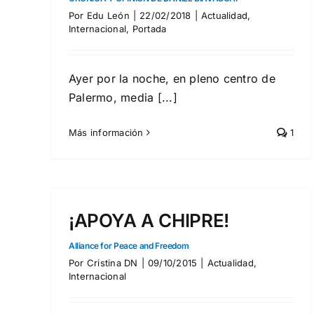
Por
Edu León
|
22/02/2018
|
Actualidad
,
Internacional
,
Portada
Ayer por la noche, en pleno centro de
Palermo, media [...]
Más información
1
¡APOYA A CHIPRE!
La APF: Europa debe
Alliance for Peace and Freedom
ponerse del lado de Siria 
Por
Cristina DN
|
09/10/2015
|
Actualidad
,
combatir el terrorismo
Internacional
ALIANZA POR LA PAZ Y LA LIBERTAD (APF)