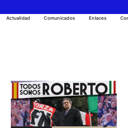
Actualidad
Comunicados
Enlaces
Con
España, foco de la revuelta.
Crónica del mítin público en Madrid.