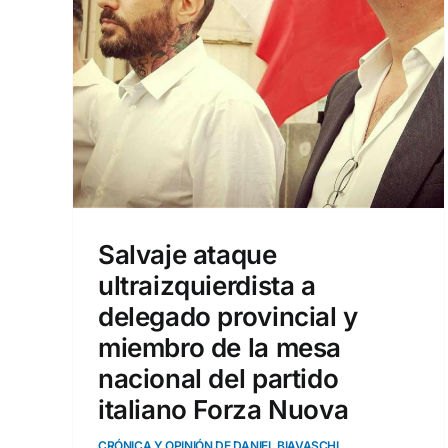
e la
ido
a
HI
Salvaje ataque
ultraizquierdista a
delegado provincial y
miembro de la mesa
nacional del partido
italiano Forza Nuova
CRÓNICA Y OPINIÓN DE DANIEL BIAVASCHI