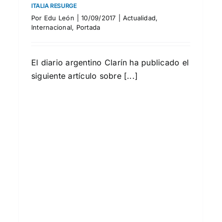
Unidos contra el terrorismo
ITALIA RESURGE
y la inmigración.
Por
Edu León
|
10/09/2017
|
Actualidad
,
Internacional
,
Portada
Alianza por la paz y la libertad invitación a Roma.
Actualidad
Internacional
Portada
El diario argentino Clarín ha publicado el
siguiente artículo sobre [...]