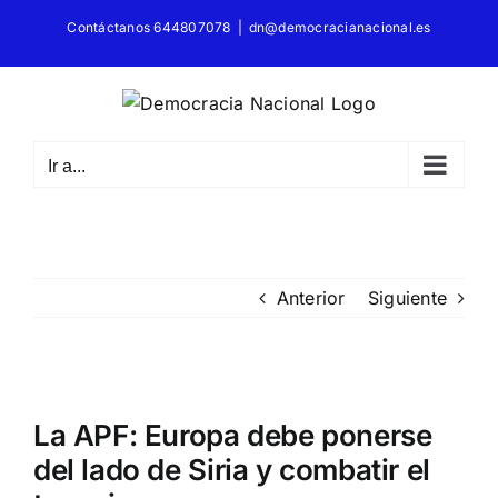
Saltar
Contáctanos 644807078
|
dn@democracianacional.es
al
contenido
Ir a...
Anterior
Siguiente
Ver
imagen
La APF: Europa debe ponerse
más
del lado de Siria y combatir el
grande