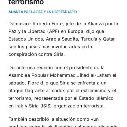
terrorismo
ALIANZA POR LA PAZ Y LA LIBERTAD (APF)
Damasco- Roberto Fiore, jefe de
la Alianza
por la
Paz
y la Libertad
(APF
) en Europa,
dijo que
Estados Unidos
, Arabia
Saudita
, Turquía
y Qatar
son los países más involucrados en la
conspiración contra Siria.
Durante una reunión
con el presidente de
la
Asamblea Popular
Mohammad
Jihad
al-
Laham
el
sábado
,
Fiore
dijo que Siria
se enfrenta a un
ataque flagrante
armados por
el extremismo
y el
terrorismo
, representada por
el Estado Islámico
en Irak
y Siria
(ISIS
)
organización terrorista
.
También describió la situación como
«
un
conflicto
entre la civilización
y el caos
«, diciendo