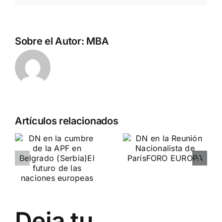
Sobre el Autor:
MBA
Artículos relacionados
Evento de
DN en la
e
mujeres
Reunión
nacionalist
Nacionalista
Les
de París
Caryatides
FORO EUROPA
nes
PARÍS (FRANCIA)
Deja tu