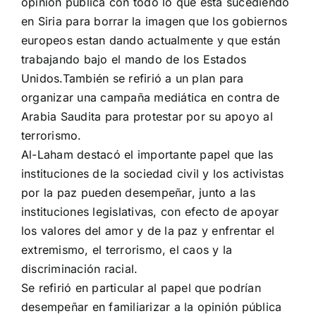
opinión
pública
con
todo
lo que está sucediendo
en Siria
para borrar
la imagen
que los
gobiernos
europeos estan dando
actualmente
y que
están
trabajando
bajo el mando
de los Estados
Unidos
.
También se refirió a
un plan para
organizar
una campaña mediática
en contra de
Arabia
Saudita
para protestar por
su apoyo al
terrorismo
.
Al-
Laham
destacó
el importante papel que
las
instituciones
de la sociedad civil
y los
activistas
por la paz
pueden desempeñar
,
junto a las
instituciones legislativas
, con
efecto de
apoyar
los valores del amor
y de la paz
y enfrentar
el
extremismo
, el terrorismo, el caos
y la
discriminación
racial.
Se refirió en particular
al papel
que
podrían
desempeñar
en
familiarizar a
la opinión
pública