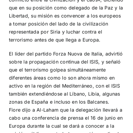
que en su
posición como
delegado
de la Paz
y la
Libertad,
su misión
es convencer a
los europeos
a tomar
posición
del lado de
la
civilización
representada por
Siria y
luchar contra el
terrorismo
antes de que
llega a Europa
.
El
líder del partido
Forza
Nuova
de Italia
,
advirtió
sobre
la propagación
continua
del
ISIS
, y señaló
que el terrorismo
golpea
simultáneamente
diferentes
áreas
como lo son ahora
mismo en
activo en
la región del Mediterráneo
,
con el
ISIS
también
extendiéndose
al
Líbano, Libia,
algunas
zonas de
España
e incluso
en los Balcanes.
Fiore
dijo
a A
l-
Laham
que la delegación
llevará a
cabo una
conferencia de prensa
el 16 de junio
en
Europa
durante la cual se
dará a conocer a
la