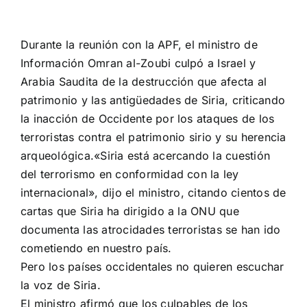
Durante la reunión con
la APF
,
el ministro de
Información
Omran
al-
Zoubi
culpó a Israel
y
Arabia
Saudita
de
la destrucción
que afecta
al
patrimonio
y las antigüedades
de Siria
, criticando
la inacción de
Occidente por
los ataques
de los
terroristas
contra el patrimonio
sirio
y su
herencia
arqueológica
.
«Siria
está acercando la
cuestión
del terrorismo
en
conformidad
con la ley
internacional», dijo
el ministro,
citando
cientos de
cartas
que Siria
ha dirigido
a la ONU
que
documenta
las
atrocidades
terroristas
se
han ido
cometiendo
en nuestro país.
Pero los países occidentales no quieren escuchar
la voz de Siria.
El ministro afirmó que los culpables de los