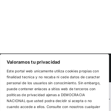
Copyright 2023 |
Democracia Nacional
| All Rights Reserved
Valoramos tu privacidad
Utilizamos cookies propias y de terceros para garantizar
Facebook
Twitter
Instagram
Este portal web unicamente utiliza cookies propias con
el funcionamiento de la web, medir su uso y mejorar
finalidad tecnica y no recaba ni cede datos de caracter
nuestros servicios. Puede aceptar todas las cookies,
personal de los usuarios sin conocimiento. Sin embargo,
rechazar las no necesarias o configurar sus preferencias.
Política de cookies
puede contener enlaces a sitios web de terceros con
Warning
: Undefined variable $visibility_homepage in
politicas de privacidad ajenas a DEMOCRACIA
/home/demopwcr/public_html/wp-content/plugins/kn-
NACIONAL
que usted podra decidir si acepta o no
Aceptar todo
mobile-sharebar/kn_mobile_sharebar.php
on line
71
cuando accede a ellos. Consulte con nosotros cualquier