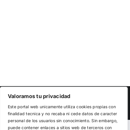
Copyright 2023 |
Democracia Nacional
| All Rights Reserved
Valoramos tu privacidad
Utilizamos cookies propias y de terceros para garantizar
Facebook
Twitter
Instagram
Este portal web unicamente utiliza cookies propias con
el funcionamiento de la web, medir su uso y mejorar
finalidad tecnica y no recaba ni cede datos de caracter
nuestros servicios. Puede aceptar todas las cookies,
personal de los usuarios sin conocimiento. Sin embargo,
rechazar las no necesarias o configurar sus preferencias.
Política de cookies
puede contener enlaces a sitios web de terceros con