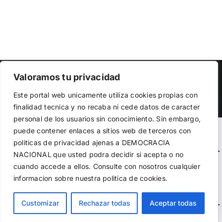
Copyright 2023 |
Democracia Nacional
| All Rights Reserved
Valoramos tu privacidad
Utilizamos cookies propias y de terceros para garantizar
Facebook
Twitter
Instagram
Este portal web unicamente utiliza cookies propias con
el funcionamiento de la web, medir su uso y mejorar
finalidad tecnica y no recaba ni cede datos de caracter
nuestros servicios. Puede aceptar todas las cookies,
personal de los usuarios sin conocimiento. Sin embargo,
rechazar las no necesarias o configurar sus preferencias.
Política de cookies
puede contener enlaces a sitios web de terceros con
Warning
: Undefined variable $visibility_homepage in
politicas de privacidad ajenas a DEMOCRACIA
/home/demopwcr/public_html/wp-content/plugins/kn-
NACIONAL
que usted podra decidir si acepta o no
Aceptar todo
mobile-sharebar/kn_mobile_sharebar.php
on line
71
cuando accede a ellos. Consulte con nosotros cualquier
informacion sobre nuestra politica de cookies.
Rechazar
Warning
: Undefined variable $visibility_page in
Configurar
Customizar
Rechazar todas
Aceptar todas
/home/demopwcr/public_html/wp-content/plugins/kn-
mobile-sharebar/kn_mobile_sharebar.php
on line
71