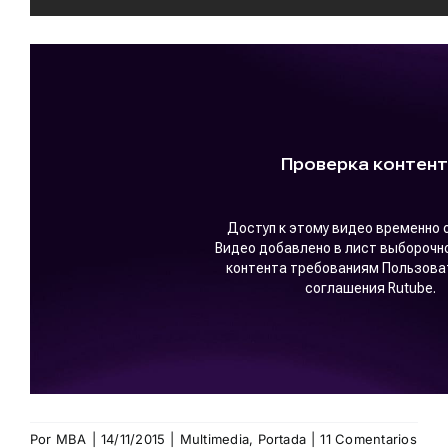
Por
MBA
|
14/11/2015
|
Multimedia
,
Portada
|
11 Comentarios