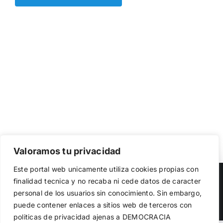
Valoramos tu privacidad
Utilizamos cookies propias y de terceros para garantizar
Este portal web unicamente utiliza cookies propias con
el funcionamiento de la web, medir su uso y mejorar
Copyright 2023 |
Democracia Nacional
| All Rights Reserved
finalidad tecnica y no recaba ni cede datos de caracter
nuestros servicios. Puede aceptar todas las cookies,
personal de los usuarios sin conocimiento. Sin embargo,
rechazar las no necesarias o configurar sus preferencias.
Facebook
Twitter
Instagram
Política de cookies
puede contener enlaces a sitios web de terceros con
politicas de privacidad ajenas a DEMOCRACIA