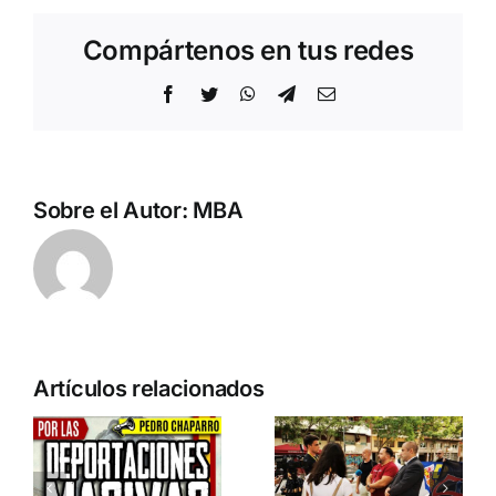
Compártenos en tus redes
Facebook
Twitter
WhatsApp
Telegram
Correo
electrónico
Sobre el Autor:
MBA
n
Acto en
Crónica
Artículos relacionados
Barcelona:
acto DN
ia…
España y
contra la
Serbia
invasión
ción