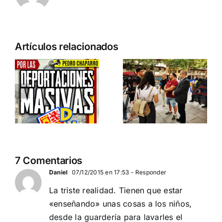
n
Acto en
Crónica
Artículos relacionados
Barcelona:
acto DN
ia…
España y
contra la
Serbia
invasión
ción
contra el
migratoria
separatismo
y el gran
globalista
reemplazo
11 DE SEPTIEMBRE: DN
MADRID 4 DE
2
7 Comentarios
EN BARCELONA
NOVIEMBRE
20
Daniel
07/12/2015 en 17:53
- Responder
La triste realidad. Tienen que estar
«enseñando» unas cosas a los niños,
desde la guardería para lavarles el