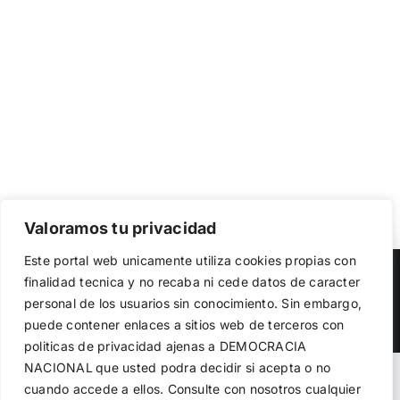
Valoramos tu privacidad
Utilizamos cookies propias y de terceros para garantizar
Este portal web unicamente utiliza cookies propias con
el funcionamiento de la web, medir su uso y mejorar
Copyright 2023 |
Democracia Nacional
| All Rights Reserved
finalidad tecnica y no recaba ni cede datos de caracter
nuestros servicios. Puede aceptar todas las cookies,
personal de los usuarios sin conocimiento. Sin embargo,
rechazar las no necesarias o configurar sus preferencias.
Facebook
Twitter
Instagram
Política de cookies
puede contener enlaces a sitios web de terceros con
politicas de privacidad ajenas a DEMOCRACIA
NACIONAL
que usted podra decidir si acepta o no
Aceptar todo
Warning
: Undefined variable $visibility_homepage in
cuando accede a ellos. Consulte con nosotros cualquier