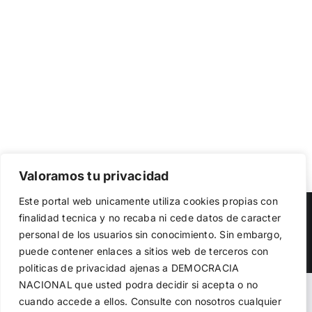
Valoramos tu privacidad
Utilizamos cookies propias y de terceros para garantizar
Este portal web unicamente utiliza cookies propias con
el funcionamiento de la web, medir su uso y mejorar
Copyright 2023 |
Democracia Nacional
| All Rights Reserved
finalidad tecnica y no recaba ni cede datos de caracter
nuestros servicios. Puede aceptar todas las cookies,
personal de los usuarios sin conocimiento. Sin embargo,
rechazar las no necesarias o configurar sus preferencias.
Facebook
Twitter
Instagram
Política de cookies
puede contener enlaces a sitios web de terceros con
politicas de privacidad ajenas a DEMOCRACIA
NACIONAL
que usted podra decidir si acepta o no
Aceptar todo
Warning
: Undefined variable $visibility_homepage in
cuando accede a ellos. Consulte con nosotros cualquier