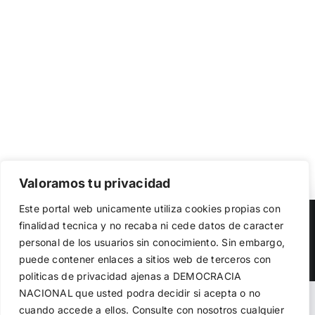
Valoramos tu privacidad
Utilizamos cookies propias y de terceros para garantizar
Este portal web unicamente utiliza cookies propias con
el funcionamiento de la web, medir su uso y mejorar
Copyright 2023 |
Democracia Nacional
| All Rights Reserved
finalidad tecnica y no recaba ni cede datos de caracter
nuestros servicios. Puede aceptar todas las cookies,
personal de los usuarios sin conocimiento. Sin embargo,
rechazar las no necesarias o configurar sus preferencias.
Facebook
Twitter
Instagram
Política de cookies
puede contener enlaces a sitios web de terceros con
politicas de privacidad ajenas a DEMOCRACIA
NACIONAL
que usted podra decidir si acepta o no
Aceptar todo
Warning
: Undefined variable $visibility_homepage in
cuando accede a ellos. Consulte con nosotros cualquier