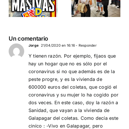
ción
contra el
migratoria
separatismo
y el gran
globalista
reemplazo
11 DE SEPTIEMBRE: DN
MADRID 4 DE
2
Un comentario
EN BARCELONA
NOVIEMBRE
20
Jorge
21/04/2020 en 16:16
- Responder
Y tienen razón. Por ejemplo, fijaos que
hay un hogar que no es sólo por el
coronavirus si no que además es de la
peste progre, y es la vivienda de
600000 euros del coletas, que cogió el
coronavirus y su mujer lo ha cogido por
dos veces. En este caso, doy la razón a
Sanidad, que vayan a la vivienda de
Galapagar del coletas. Como decía este
ciníco : -Vivo en Galapagar, pero