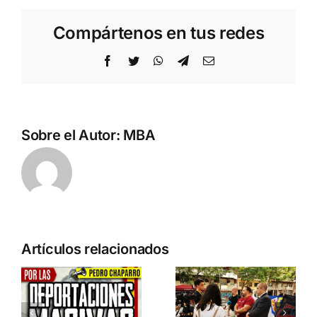
Compártenos en tus redes
Facebook
Twitter
WhatsApp
Telegram
Correo
electrónico
Sobre el Autor:
MBA
n
Acto en
Crónica
Artículos relacionados
Barcelona:
acto DN
ia…
España y
contra la
Serbia
invasión