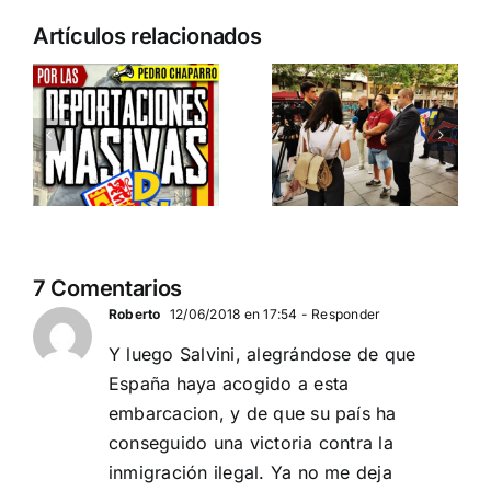
n
Acto en
Crónica
Artículos relacionados
Barcelona:
acto DN
ia…
España y
contra la
Serbia
invasión
ción
contra el
migratoria
separatismo
y el gran
globalista
reemplazo
11 DE SEPTIEMBRE: DN
MADRID 4 DE
2
7 Comentarios
EN BARCELONA
NOVIEMBRE
20
Roberto
12/06/2018 en 17:54
- Responder
Y luego Salvini, alegrándose de que
España haya acogido a esta
embarcacion, y de que su país ha
conseguido una victoria contra la
inmigración ilegal. Ya no me deja