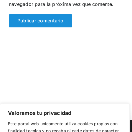
navegador para la próxima vez que comente.
Valoramos tu privacidad
Utilizamos cookies propias y de terceros para garantizar
Este portal web unicamente utiliza cookies propias con
el funcionamiento de la web, medir su uso y mejorar
Copyright 2023 |
Democracia Nacional
| All Rights Reserved
finalidad tecnica y no recaba ni cede datos de caracter