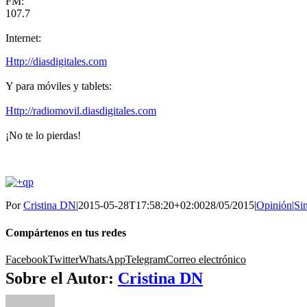
FM:
107.7
Internet:
Http://diasdigitales.com
Y
para móviles y tablets:
Http://radiomovil.diasdigitales.com
¡No te lo pierdas!
Por
Cristina DN
|
2015-05-28T17:58:20+02:00
28/05/2015
|
Opinión
|
Si
Compártenos en tus redes
Facebook
Twitter
WhatsApp
Telegram
Correo electrónico
Sobre el Autor:
Cristina DN