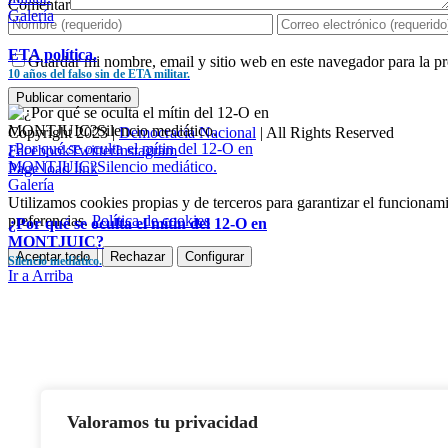
Comentar
Galería
ETA política.
Guardar mi nombre, email y sitio web en este navegador para la 
10 años del falso sin de ETA militar.
Copyright 2023 |
Democracia Nacional
| All Rights Reserved
¿Por qué se oculta el mítin del 12-O en
Facebook
Twitter
Instagram
MONTJUIC?Silencio mediático.
Page load link
Galería
Utilizamos cookies propias y de terceros para garantizar el funcionami
preferencias.
Política de cookies
¿Por qué se oculta el mítin del 12-O en
MONTJUIC?
Aceptar todo
Rechazar
Configurar
Silencio mediático.
Ir a Arriba
Valoramos tu privacidad