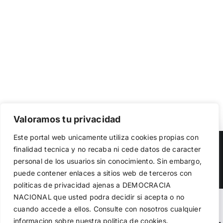
Valoramos tu privacidad
Utilizamos cookies propias y de terceros para garantizar
Este portal web unicamente utiliza cookies propias con
el funcionamiento de la web, medir su uso y mejorar
Copyright 2023 |
Democracia Nacional
| All Rights Reserved
finalidad tecnica y no recaba ni cede datos de caracter
nuestros servicios. Puede aceptar todas las cookies,
personal de los usuarios sin conocimiento. Sin embargo,
rechazar las no necesarias o configurar sus preferencias.
Facebook
Twitter
Instagram
Política de cookies
puede contener enlaces a sitios web de terceros con
politicas de privacidad ajenas a DEMOCRACIA
NACIONAL
que usted podra decidir si acepta o no
Aceptar todo
Warning
: Undefined variable $visibility_homepage in
cuando accede a ellos. Consulte con nosotros cualquier
informacion sobre nuestra politica de cookies.
Rechazar
/home/demopwcr/public_html/wp-content/plugins/kn-