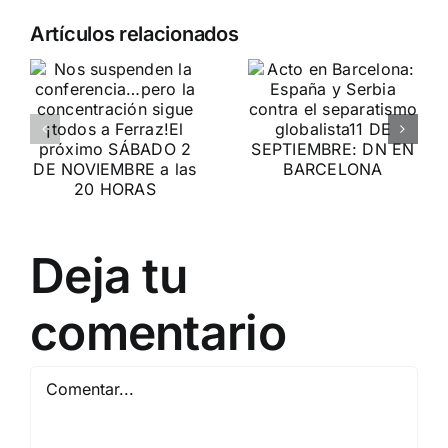
Crónica
n
Acto en
Artículos relacionados
acto DN
Barcelona:
contra la
ia…
España y
invasión
Serbia
migratoria
ción
contra el
y el gran
separatismo
reemplazo
globalista
MADRID 4 DE
11 DE SEPTIEMBRE: DN
NOVIEMBRE
2
Deja tu
EN BARCELONA
20
comentario
Comentar