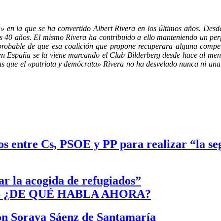
» en la que se ha convertido Albert Rivera en los últimos años. Desde
imos 40 años. El mismo Rivera ha contribuido a ello manteniendo un p
 probable de que esa coalición que propone recuperara alguna compe
en España se la viene marcando el Club Bilderberg desde hace al meno
las que el «patriota y demócrata» Rivera no ha desvelado nunca ni una
os entre Cs, PSOE y PP para realizar “la s
ar la acogida de refugiados”
 ¿DE QUÉ HABLA AHORA?
con Soraya Sáenz de Santamaría