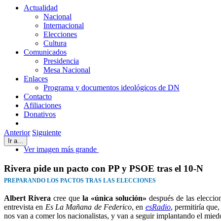
Actualidad
Nacional
Internacional
Elecciones
Cultura
Comunicados
Presidencia
Mesa Nacional
Enlaces
Programa y documentos ideológicos de DN
Contacto
Afiliaciones
Donativos
Anterior
Siguiente
Ir a...
Ver imagen más grande
Rivera pide un pacto con PP y PSOE tras el 10-N
PREPARANDO LOS PACTOS TRAS LAS ELECCIONES
Albert Rivera
cree que
la «única solución»
después de las eleccio
entrevista en
Es La Mañana de Federico
, en
esRadio
, permitiría que
nos van a comer los nacionalistas, y van a seguir implantando el miedo 