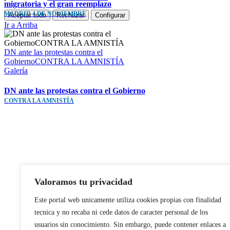
migratoria y el gran reemplazo
MADRID 4 DE NOVIEMBRE
Aceptar todo
Rechazar
Configurar
Ir a Arriba
DN ante las protestas contra el
GobiernoCONTRA LA AMNISTÍA
Galería
DN ante las protestas contra el Gobierno
CONTRA LA AMNISTÍA
Valoramos tu privacidad
Este portal web unicamente utiliza cookies propias con finalidad
tecnica y no recaba ni cede datos de caracter personal de los
usuarios sin conocimiento. Sin embargo, puede contener enlaces a