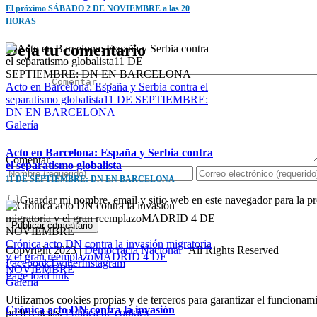
El próximo SÁBADO 2 DE NOVIEMBRE a las 20
HORAS
Deja tu comentario
Acto en Barcelona: España y Serbia contra el
separatismo globalista11 DE SEPTIEMBRE:
DN EN BARCELONA
Galería
Acto en Barcelona: España y Serbia contra
Comentar
el separatismo globalista
11 DE SEPTIEMBRE: DN EN BARCELONA
Guardar mi nombre, email y sitio web en este navegador para la 
Crónica acto DN contra la invasión migratoria
Copyright 2023 |
Democracia Nacional
| All Rights Reserved
y el gran reemplazoMADRID 4 DE
Facebook
Twitter
Instagram
NOVIEMBRE
Page load link
Galería
Utilizamos cookies propias y de terceros para garantizar el funcionami
Crónica acto DN contra la invasión
preferencias.
Política de cookies