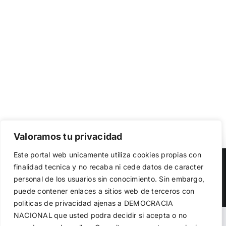
Valoramos tu privacidad
Utilizamos cookies propias y de terceros para garantizar
Este portal web unicamente utiliza cookies propias con
el funcionamiento de la web, medir su uso y mejorar
Copyright 2023 |
Democracia Nacional
| All Rights Reserved
finalidad tecnica y no recaba ni cede datos de caracter
nuestros servicios. Puede aceptar todas las cookies,
personal de los usuarios sin conocimiento. Sin embargo,
rechazar las no necesarias o configurar sus preferencias.
Facebook
Twitter
Instagram
Política de cookies
puede contener enlaces a sitios web de terceros con
politicas de privacidad ajenas a DEMOCRACIA
NACIONAL
que usted podra decidir si acepta o no
Aceptar todo