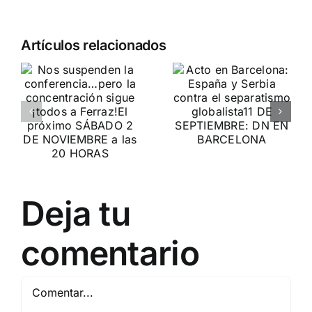
Crónica
n
Acto en
Artículos relacionados
acto DN
Barcelona:
contra la
ia…
España y
invasión
Serbia
migratoria
ción
contra el
y el gran
separatismo
reemplazo
globalista
MADRID 4 DE
11 DE SEPTIEMBRE: DN
NOVIEMBRE
2
Deja tu
EN BARCELONA
20
comentario
Comentar