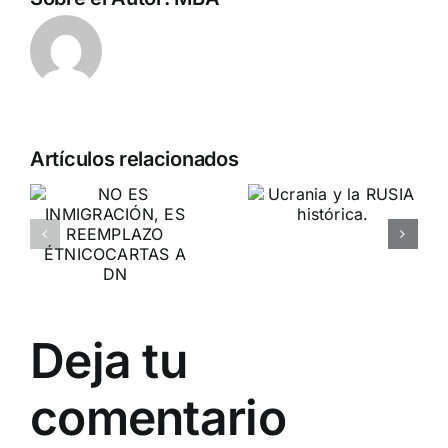
Ante los
Artículos relacionados
ataques de
Público,
Ucrania y la
IÓN,
Jordi
RUSIA
Borrás y
histórica.
ZO
Monedero
contra DN
Deja tu
JORNADAS DE
PENSAMIENTO Y
ACCIÓN
comentario