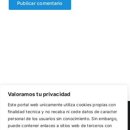
Valoramos tu privacidad
Utilizamos cookies propias y de terceros para garantizar
Este portal web unicamente utiliza cookies propias con
el funcionamiento de la web, medir su uso y mejorar
Copyright 2023 |
Democracia Nacional
| All Rights Reserved
finalidad tecnica y no recaba ni cede datos de caracter
nuestros servicios. Puede aceptar todas las cookies,
personal de los usuarios sin conocimiento. Sin embargo,
rechazar las no necesarias o configurar sus preferencias.
Facebook
Twitter
Instagram
Política de cookies
puede contener enlaces a sitios web de terceros con