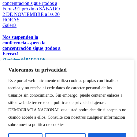
concentración sigue ¡todos a
Ferraz!El próximo SÁBADO
2 DE NOVIEMBRE a las 20
HORAS
Galería
Nos suspenden la
conferencia…pero la
concentración sigue ¡todos a
Ferraz!
El próximo SÁBADO 2 DE
NOVIEMBRE a las 20 HORAS
Valoramos tu privacidad
Deja tu comentario
Este portal web unicamente utiliza cookies propias con finalidad
tecnica y no recaba ni cede datos de caracter personal de los
Comentar
usuarios sin conocimiento. Sin embargo, puede contener enlaces a
sitios web de terceros con politicas de privacidad ajenas a
Acto en Barcelona: España y
Serbia contra el separatismo
DEMOCRACIA NACIONAL
que usted podra decidir si acepta o no
globalista11 DE
cuando accede a ellos. Consulte con nosotros cualquier informacion
SEPTIEMBRE: DN EN
sobre nuestra politica de cookies.
BARCELONA
Galería