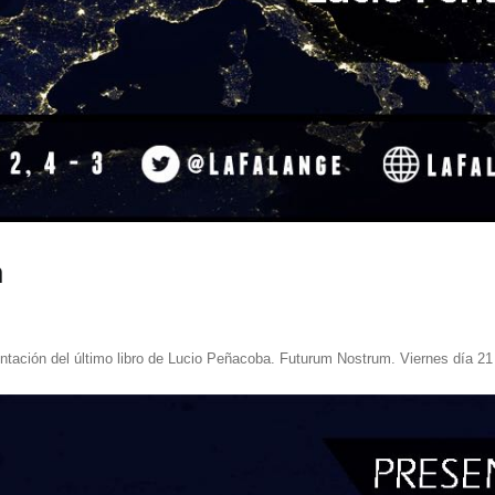
m
entación del último libro de Lucio Peñacoba. Futurum Nostrum. Viernes día 21 