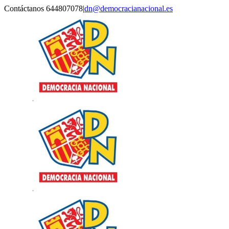
Saltar
Contáctanos 644807078
|
dn@democracianacional.es
al
contenido