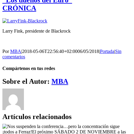
CRÓNICA
Larry Fink, presidente de Blackrock
Por
MBA
|
2018-05-06T22:56:40+02:00
06/05/2018
|
Portada
|
Sin
comentarios
Compártenos en tus redes
Facebook
Twitter
WhatsApp
Telegram
Correo
Sobre el Autor:
MBA
electrónico
Artículos relacionados