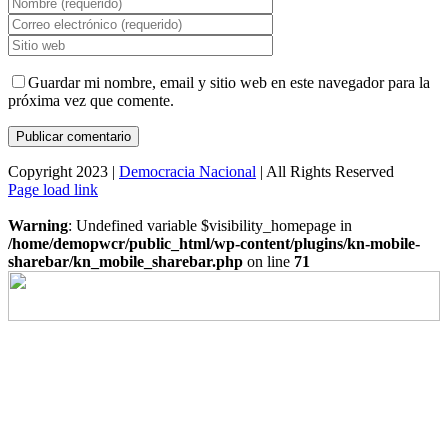
Guardar mi nombre, email y sitio web en este navegador para la
próxima vez que comente.
Copyright 2023 |
Democracia Nacional
| All Rights Reserved
Facebook
Twitter
Instagram
Page load link
Warning
: Undefined variable $visibility_homepage in
/home/demopwcr/public_html/wp-content/plugins/kn-mobile-
sharebar/kn_mobile_sharebar.php
on line
71
Ir
a
Arriba