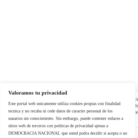
Valoramos tu privacidad
Utilizamos cookies propias y de terceros para garantizar el func
Este portal web unicamente utiliza cookies propias con finalidad
web, medir su uso y mejorar nuestros servicios. Puede aceptar t
tecnica y no recaba ni cede datos de caracter personal de los
cookies, rechazar las no necesarias o configurar sus preferencia
cookies
usuarios sin conocimiento. Sin embargo, puede contener enlaces a
sitios web de terceros con politicas de privacidad ajenas a
Aceptar todo
DEMOCRACIA NACIONAL
que usted podra decidir si acepta o no