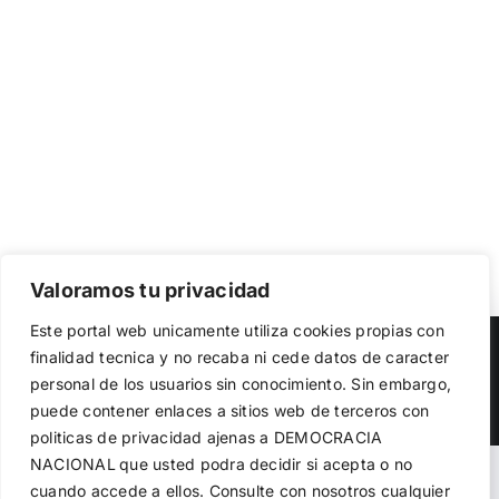
Valoramos tu privacidad
Utilizamos cookies propias y de terceros para garantizar
Este portal web unicamente utiliza cookies propias con
el funcionamiento de la web, medir su uso y mejorar
Copyright 2023 |
Democracia Nacional
| All Rights Reserved
finalidad tecnica y no recaba ni cede datos de caracter
nuestros servicios. Puede aceptar todas las cookies,
personal de los usuarios sin conocimiento. Sin embargo,
rechazar las no necesarias o configurar sus preferencias.
Facebook
Twitter
Instagram
Política de cookies
puede contener enlaces a sitios web de terceros con
politicas de privacidad ajenas a DEMOCRACIA
NACIONAL
que usted podra decidir si acepta o no
Aceptar todo
Warning
: Undefined variable $visibility_homepage in
cuando accede a ellos. Consulte con nosotros cualquier