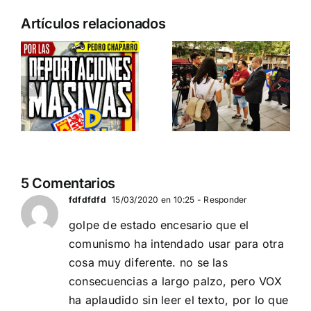
Crónica
n
Acto en
Artículos relacionados
acto DN
Barcelona:
contra la
ia…
España y
invasión
Serbia
migratoria
ción
contra el
y el gran
separatismo
reemplazo
globalista
MADRID 4 DE
11 DE SEPTIEMBRE: DN
NOVIEMBRE
2
5 Comentarios
EN BARCELONA
20
fdfdfdfd
15/03/2020 en 10:25
- Responder
golpe de estado encesario que el
comunismo ha intendado usar para otra
cosa muy diferente. no se las
consecuencias a largo palzo, pero VOX
ha aplaudido sin leer el texto, por lo que