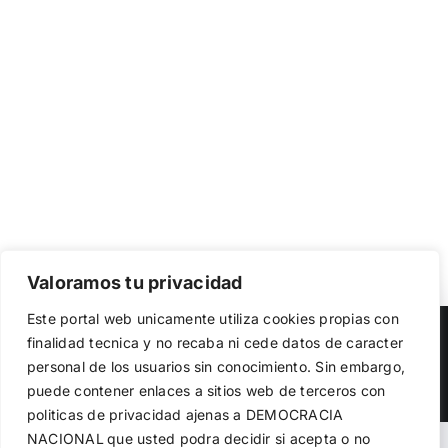
Valoramos tu privacidad
Utilizamos cookies propias y de terceros para garantizar
Este portal web unicamente utiliza cookies propias con
el funcionamiento de la web, medir su uso y mejorar
Copyright 2023 |
Democracia Nacional
| All Rights Reserved
finalidad tecnica y no recaba ni cede datos de caracter
nuestros servicios. Puede aceptar todas las cookies,
personal de los usuarios sin conocimiento. Sin embargo,
rechazar las no necesarias o configurar sus preferencias.
Facebook
Twitter
Instagram
Política de cookies
puede contener enlaces a sitios web de terceros con
politicas de privacidad ajenas a DEMOCRACIA
NACIONAL
que usted podra decidir si acepta o no
Aceptar todo