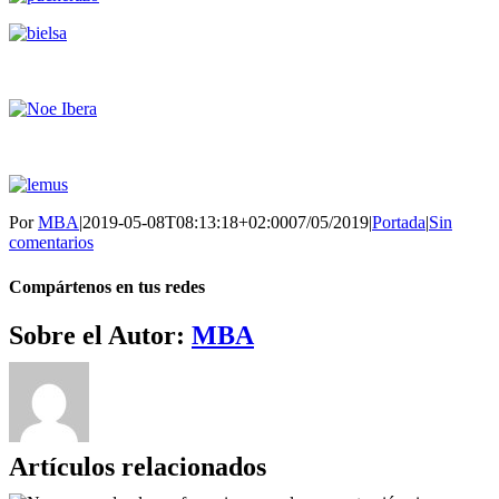
Por
MBA
|
2019-05-08T08:13:18+02:00
07/05/2019
|
Portada
|
Sin
comentarios
Compártenos en tus redes
Facebook
Twitter
WhatsApp
Telegram
Correo
Sobre el Autor:
MBA
electrónico
Artículos relacionados