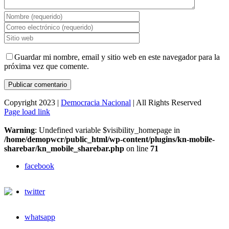
Guardar mi nombre, email y sitio web en este navegador para la
próxima vez que comente.
Copyright 2023 |
Democracia Nacional
| All Rights Reserved
Facebook
Twitter
Instagram
Page load link
Warning
: Undefined variable $visibility_homepage in
/home/demopwcr/public_html/wp-content/plugins/kn-mobile-
sharebar/kn_mobile_sharebar.php
on line
71
facebook
twitter
Ir
a
whatsapp
Arriba