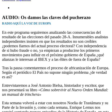
Ver
imagen
más
AUDIO: Os damos las claves del pucherazo
grande
RADIO AQUÍ LA VOZ DE EUROPA
En este programa seguiremos analizando las consecuencias del
resultado de las elecciones del pasado 28-A. Innumerables analistas
independientes insisten en que los resultados no son creíbles
¿podemos fiarnos del actual proceso electoral? Con independencia
de si hubo fraude o no, ya empiezan a producirse los primeros
movimientos para influir en el próximo gobierno de España ¿qué
alianzas le interesan al IBEX y a las élites de fuera de España?
Tras la pausa comentaremos el proceso de africanización de Europa.
Según el periódico El País no supone ningún problema ¿de verdad
es así?
Entrevistaremos a José Antonio Bielsa, historiador y escritor, que
nos presentará su libro «
Cómo sobrevivir al Nuevo Orden Mundial:
un manual de trinchera»
Esta semana volverá a estar con nosotros Noelia de Trastámara y su
Parte de la Invasión y, como cada semana, Enrique Lemus nos
seguirá contando nuevos episodios de la Historia de España, en esta