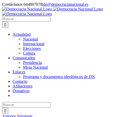
Saltar
Contáctanos 644807078
|
dn@democracianacional.es
al
contenido
Buscar:
Actualidad
Nacional
Internacional
Elecciones
Cultura
Comunicados
Presidencia
Mesa Nacional
Enlaces
Programa y documentos ideológicos de DN
Contacto
Afiliaciones
Donativos
Buscar:
Anterior
Siguiente