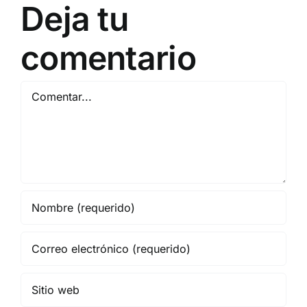
Deja tu
2
EN BARCELONA
NOVIEMBRE
20
comentario
Comentar