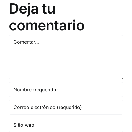
Deja tu
2
EN BARCELONA
NOVIEMBRE
20
comentario
Comentar