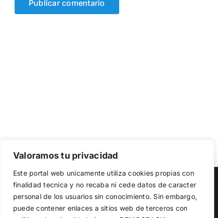
Valoramos tu privacidad
Utilizamos cookies propias y de terceros para garantizar
Este portal web unicamente utiliza cookies propias con
el funcionamiento de la web, medir su uso y mejorar
Copyright 2023 |
Democracia Nacional
| All Rights Reserved
finalidad tecnica y no recaba ni cede datos de caracter
nuestros servicios. Puede aceptar todas las cookies,
personal de los usuarios sin conocimiento. Sin embargo,
rechazar las no necesarias o configurar sus preferencias.
Facebook
Twitter
Instagram
Política de cookies
puede contener enlaces a sitios web de terceros con