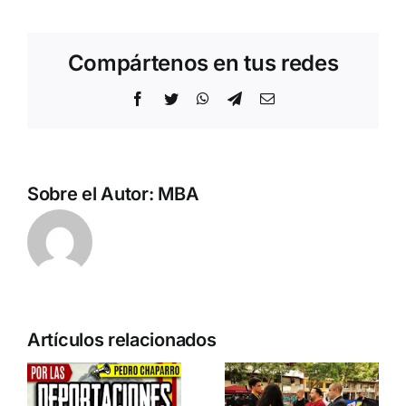
Compártenos en tus redes
Facebook
Twitter
WhatsApp
Telegram
Correo
electrónico
Sobre el Autor:
MBA
n
Acto en
Crónica
Artículos relacionados
Barcelona:
acto DN
ia…
España y
contra la