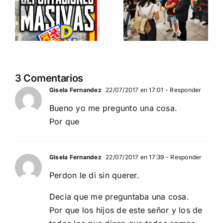
Serbia
invasión
ción
contra el
migratoria
separatismo
y el gran
globalista
reemplazo
11 DE SEPTIEMBRE: DN
MADRID 4 DE
2
3 Comentarios
EN BARCELONA
NOVIEMBRE
20
Gisela Fernandez
22/07/2017 en 17:01
- Responder
Bueno yo me pregunto una cosa.
Por que
Gisela Fernandez
22/07/2017 en 17:39
- Responder
Perdon le di sin querer.
Decia que me preguntaba una cosa.
Por que los hijos de este señor y los de