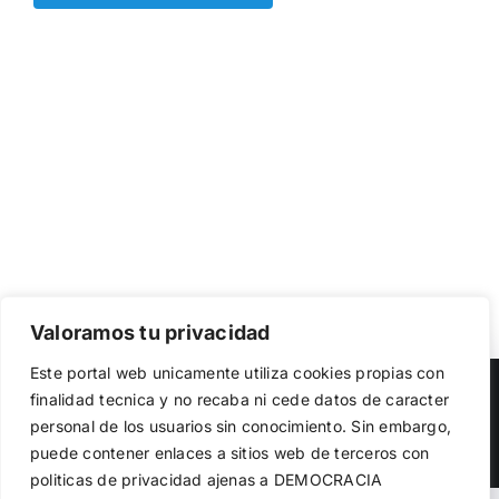
Valoramos tu privacidad
Utilizamos cookies propias y de terceros para garantizar
Este portal web unicamente utiliza cookies propias con
el funcionamiento de la web, medir su uso y mejorar
Copyright 2023 |
Democracia Nacional
| All Rights Reserved
finalidad tecnica y no recaba ni cede datos de caracter
nuestros servicios. Puede aceptar todas las cookies,
personal de los usuarios sin conocimiento. Sin embargo,
rechazar las no necesarias o configurar sus preferencias.
Facebook
Twitter
Instagram
Política de cookies
puede contener enlaces a sitios web de terceros con
politicas de privacidad ajenas a DEMOCRACIA