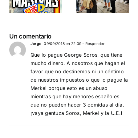
separatismo
y el gran
globalista
reemplazo
11 DE SEPTIEMBRE: DN
MADRID 4 DE
2
Un comentario
EN BARCELONA
NOVIEMBRE
20
Jorge
09/09/2018 en 22:09
- Responder
Que lo pague George Soros, que tiene
mucho dinero. A nosotros que hagan el
favor que no destinemos ni un céntimo
de nuestros impuestos o que lo pague la
Merkel porque esto es un abuso
mientras que hay menores españoles
que no pueden hacer 3 comidas al día.
¡vaya gentuza Soros, Merkel y la U.E.!