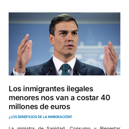
Ver
imagen
más
grande
Los inmigrantes ilegales
menores nos van a costar 40
millones de euros
¿LOS BENEFICIOS DE LA INMIGRACIÓN?
La ministra de Sanidad, Consumo y Bienestar