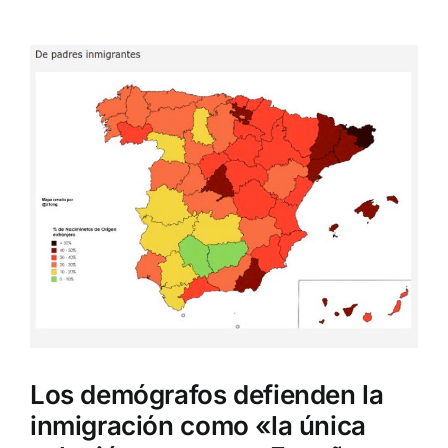
Ver
imagen
más
grande
Los demógrafos defienden la
inmigración como «la única