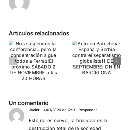
n
Acto en
Crónica
Artículos relacionados
Barcelona:
acto DN
ia…
España y
contra la
Serbia
invasión
ción
contra el
migratoria
separatismo
y el gran
globalista
reemplazo
11 DE SEPTIEMBRE: DN
MADRID 4 DE
2
EN BARCELONA
NOVIEMBRE
Un comentario
20
Javier
14/01/2020 en 12:11
- Responder
Esto no es nuevo, la finalidad es la
destrucción total de la sociedad