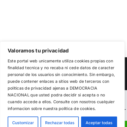
Valoramos tu privacidad
Utilizamos cookies propias y de terceros para garantizar
Este portal web unicamente utiliza cookies propias con
el funcionamiento de la web, medir su uso y mejorar
Copyright 2023 |
Democracia Nacional
| All Rights Reserved
finalidad tecnica y no recaba ni cede datos de caracter
nuestros servicios. Puede aceptar todas las cookies,
personal de los usuarios sin conocimiento. Sin embargo,
rechazar las no necesarias o configurar sus preferencias.
Facebook
Twitter
Instagram
Política de cookies
puede contener enlaces a sitios web de terceros con
politicas de privacidad ajenas a DEMOCRACIA
NACIONAL
que usted podra decidir si acepta o no
Aceptar todo
Warning
: Undefined variable $visibility_homepage in
cuando accede a ellos. Consulte con nosotros cualquier
informacion sobre nuestra politica de cookies.
Rechazar
/home/demopwcr/public_html/wp-content/plugins/kn-
mobile-sharebar/kn_mobile_sharebar.php
on line
71
Configurar
Customizar
Rechazar todas
Aceptar todas