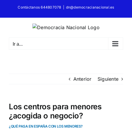
Saltar
Contáctanos 644807078
|
dn@democracianacional.es
al
contenido
Ir a...
Anterior
Siguiente
Los centros para menores
¿acogida o negocio?
¿QUÉ PASA EN ESPAÑA CON LOS MENORES?