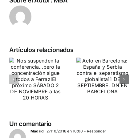
Sobre el Autor:
MBA
Crónica
n
Acto en
Artículos relacionados
acto DN
Barcelona:
contra la
ia…
España y
invasión
Serbia
migratoria
ción
contra el
y el gran
separatismo
reemplazo
globalista
MADRID 4 DE
11 DE SEPTIEMBRE: DN
NOVIEMBRE
2
EN BARCELONA
Un comentario
20
Madrid
27/10/2018 en 10:00
- Responder