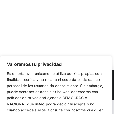
Valoramos tu privacidad
Utilizamos cookies propias y de terceros para garantizar
Este portal web unicamente utiliza cookies propias con
el funcionamiento de la web, medir su uso y mejorar
Copyright 2023 |
Democracia Nacional
| All Rights Reserved
finalidad tecnica y no recaba ni cede datos de caracter
nuestros servicios. Puede aceptar todas las cookies,
personal de los usuarios sin conocimiento. Sin embargo,
rechazar las no necesarias o configurar sus preferencias.
Facebook
Twitter
Instagram
Política de cookies
puede contener enlaces a sitios web de terceros con
politicas de privacidad ajenas a DEMOCRACIA
NACIONAL
que usted podra decidir si acepta o no
Aceptar todo
Warning
: Undefined variable $visibility_homepage in
cuando accede a ellos. Consulte con nosotros cualquier