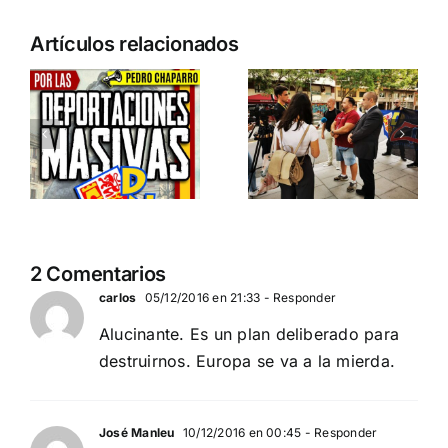
n
Acto en
Crónica
Artículos relacionados
Barcelona:
acto DN
ia…
España y
contra la
Serbia
invasión
ción
contra el
migratoria
separatismo
y el gran
globalista
reemplazo
11 DE SEPTIEMBRE: DN
MADRID 4 DE
2
2 Comentarios
EN BARCELONA
NOVIEMBRE
20
carlos
05/12/2016 en 21:33
- Responder
Alucinante. Es un plan deliberado para
destruirnos. Europa se va a la mierda.
José Manleu
10/12/2016 en 00:45
- Responder