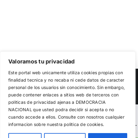
Valoramos tu privacidad
Utilizamos cookies propias y de terceros para garantizar
Este portal web unicamente utiliza cookies propias con
el funcionamiento de la web, medir su uso y mejorar
Copyright 2023 |
Democracia Nacional
| All Rights Reserved
finalidad tecnica y no recaba ni cede datos de caracter
nuestros servicios. Puede aceptar todas las cookies,
personal de los usuarios sin conocimiento. Sin embargo,
rechazar las no necesarias o configurar sus preferencias.
Facebook
Twitter
Instagram
Política de cookies
puede contener enlaces a sitios web de terceros con
politicas de privacidad ajenas a DEMOCRACIA
NACIONAL
que usted podra decidir si acepta o no
Aceptar todo
Warning
: Undefined variable $visibility_homepage in
cuando accede a ellos. Consulte con nosotros cualquier
informacion sobre nuestra politica de cookies.
Rechazar
/home/demopwcr/public_html/wp-content/plugins/kn-
mobile-sharebar/kn_mobile_sharebar.php
on line
71