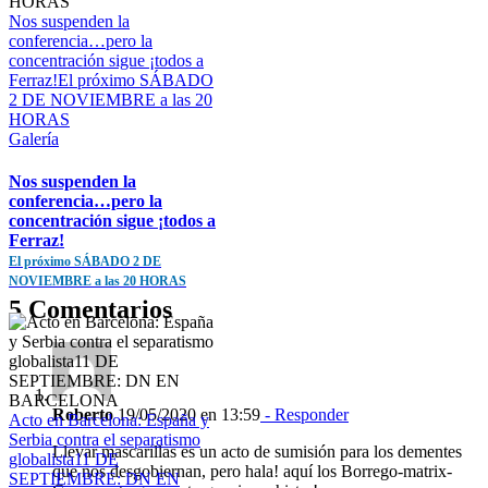
Nos suspenden la
conferencia…pero la
concentración sigue ¡todos a
Ferraz!El próximo SÁBADO
2 DE NOVIEMBRE a las 20
HORAS
Galería
Nos suspenden la
conferencia…pero la
concentración sigue ¡todos a
Ferraz!
El próximo SÁBADO 2 DE
NOVIEMBRE a las 20 HORAS
5 Comentarios
Roberto
19/05/2020 en 13:59
- Responder
Acto en Barcelona: España y
Serbia contra el separatismo
Llevar mascarillas es un acto de sumisión para los dementes
globalista11 DE
que nos desgobiernan, pero hala! aquí los Borrego-matrix-
SEPTIEMBRE: DN EN