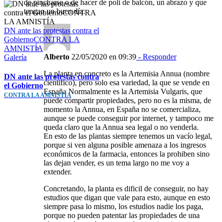
de pincharse o de hacer de poli de balcón, un abrazo y que
tengan un buen día.
DN ante las protestas contra el
GobiernoCONTRA LA
AMNISTÍA
Alberto
22/05/2020 en 09:39
- Responder
Galería
La planta en concreto es la Artemisia Annua (nombre
DN ante las protestas contra
cientifico), pero solo esa variedad, la que se vende en
el Gobierno
España Normalmente es la Artemisia Vulgaris, que
CONTRA LA AMNISTÍA
puede compartir propiedades, pero no es la misma, de
momento la Annua, en España no se comercializa,
aunque se puede conseguir por internet, y tampoco me
queda claro que la Annua sea legal o no venderla.
En esto de las plantas siempre tenemos un vacío legal,
porque si ven alguna posible amenaza a los ingresos
económicos de la farmacia, entonces la prohiben sino
las dejan vender, es un tema largo no me voy a
extender.
Concretando, la planta es dificil de conseguir, no hay
estudios que digan que vale para esto, aunque en esto
siempre pasa lo mismo, los estudios nadie los paga,
porque no pueden patentar las propiedades de una