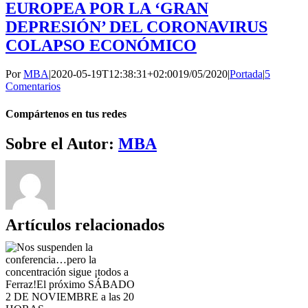
EUROPEA POR LA ‘GRAN
DEPRESIÓN’ DEL CORONAVIRUS
COLAPSO ECONÓMICO
Por
MBA
|
2020-05-19T12:38:31+02:00
19/05/2020
|
Portada
|
5
Comentarios
Compártenos en tus redes
Facebook
Twitter
WhatsApp
Telegram
Correo
Sobre el Autor:
MBA
electrónico
Artículos relacionados