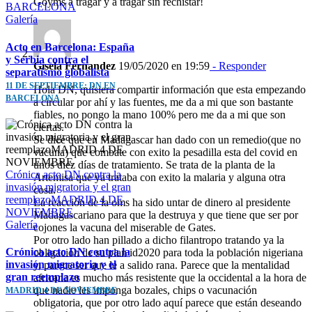
Goyms a tragar y a tragar sin rechistar!
BARCELONA
Galería
Acto en Barcelona: España
y Serbia contra el
Gisela Fernandez
19/05/2020 en 19:59
- Responder
separatismo globalista
11 DE SEPTIEMBRE: DN EN
Hola DN, quisiera compartir información que esta empezando
BARCELONA
a circular por ahí y las fuentes, me da a mi que son bastante
fiables, no pongo la mano 100% pero me da a mi que son
ciertas.
Se dice que en Madagascar han dado con un remedio(que no
vacuna) que combate con exito la pesadilla esta del covid en
unos diez días de tratamiento. Se trata de la planta de la
Crónica acto DN contra la
Artemisa que ya trataba con exito la malaria y alguna otra
invasión migratoria y el gran
cosa.
reemplazoMADRID 4 DE
La reacción de la oms ha sido untar de dinero al presidente
NOVIEMBRE
Madagascariano para que la destruya y que tiene que ser por
Galería
cojones la vacuna del miserable de Gates.
Por otro lado han pillado a dicho filantropo tratando ya la
Crónica acto DN contra la
obligación de su plan id2020 para toda la población nigeriana
invasión migratoria y el
y, parece ser que le a salido rana. Parece que la mentalidad
gran reemplazo
africana es mucho más resistente que la occidental a la hora de
que nadie les imponga bozales, chips o vacunación
MADRID 4 DE NOVIEMBRE
obligatoria, que por otro lado aquí parece que están deseando