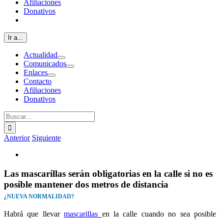
Afiliaciones
Donativos
Ir a...
Actualidad
Comunicados
Enlaces
Contacto
Afiliaciones
Donativos
Buscar:
Anterior
Siguiente
Ver
imagen
más
Las mascarillas serán obligatorias en la calle si no es
grande
posible mantener dos metros de distancia
¿NUEVA NORMALIDAD?
Habrá que llevar
mascarillas
en la calle cuando no sea posible