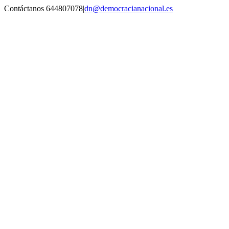
Saltar
Contáctanos 644807078
|
dn@democracianacional.es
al
contenido