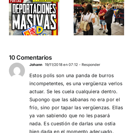
ia…
España y
contra la
Serbia
invasión
ción
contra el
migratoria
separatismo
y el gran
globalista
reemplazo
11 DE SEPTIEMBRE: DN
MADRID 4 DE
2
10 Comentarios
EN BARCELONA
NOVIEMBRE
20
Johann
19/11/2018 en 07:12
- Responder
Estos polis son una panda de burros
incompetentes, es una vergüenza verlos
actuar. Se les cuela cualquiera dentro.
Supongo que las sábanas no era por el
frío, sino por tapar las vergüenzas. Ellas
ya van sabiendo que no les pasará
nada. Es cuestión de darlas una ostia
bien dada en el momento adecuado.