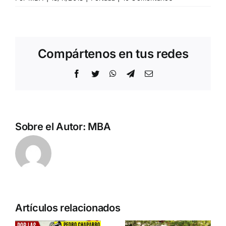
Compártenos en tus redes
Facebook
Twitter
WhatsApp
Telegram
Correo
electrónico
Sobre el Autor:
MBA
n
Acto en
Crónica
Artículos relacionados
Barcelona:
acto DN