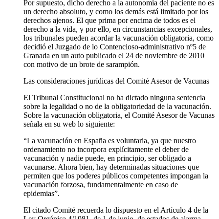
Por supuesto, dicho derecho a la autonomía del paciente no es
un derecho absoluto, y como los demás está limitado por los
derechos ajenos. El que prima por encima de todos es el
derecho a la vida, y por ello, en circunstancias excepcionales,
los tribunales pueden acordar la vacunación obligatoria, como
decidió el Juzgado de lo Contencioso-administrativo nº5 de
Granada en un auto publicado el 24 de noviembre de 2010
con motivo de un brote de sarampión.
Las consideraciones jurídicas del Comité Asesor de Vacunas
El Tribunal Constitucional no ha dictado ninguna sentencia
sobre la legalidad o no de la obligatoriedad de la vacunación.
Sobre la vacunación obligatoria, el Comité Asesor de Vacunas
señala en su web lo siguiente:
“La vacunación en España es voluntaria, ya que nuestro
ordenamiento no incorpora explícitamente el deber de
vacunación y nadie puede, en principio, ser obligado a
vacunarse. Ahora bien, hay determinadas situaciones que
permiten que los poderes públicos competentes impongan la
vacunación forzosa, fundamentalmente en caso de
epidemias”.
El citado Comité recuerda lo dispuesto en el Artículo 4 de la
Ley Orgánica 4/1981, de 1 de junio, de estados de alarma,