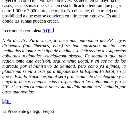
inyección como una «infracción leve». Es decir, en la mayoría de
casos, las personas que se salten esta indicación tendrán que pagar
entre 1.000 y 3.000 euros de multa. No obstante, el texto deja una
posibilidad a que esto se convierta en infracción «grave». Es aquí
donde las sumas pueden crecer.
Leer noticia completa
AQUÍ
Nota de DN: Para variar, lo hace una autonomía del PP, cuyos
dirigentes (tan liberales, ellos) se han mostrado mucho más
inclinados a tomar este tipo de medidas soviéticas que los supuestos
gobiernos regionales «social-comunistas». Es inaudito que una
región tome esta decisión, seguramente ilegal, y en contra de los
marcado por el Ministerio de Sanidad, pero como ya dijimos, la
plandemia se va a usar para imponernos la España Federal, en la
que el Estado Nación español será prácticamente desintegrado y la
mayoría de sus competencias traspasadas a las autonomías y a la
UE. Si no reaccionamos ante esta medida pronto será imitada por
otras autonomías.
El Presidente gallego: Feijoó