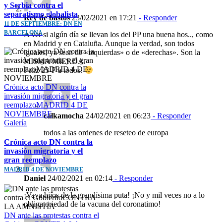
y Serbia contra el
separatismo globalista
Rey de bastos
23/02/2021 en 17:21
- Responder
11 DE SEPTIEMBRE: DN EN
BARCELONA
A ver si algún día se llevan los del PP una buena hos.., como
en Madrid y en Cataluña. Aunque la verdad, son todos
iguales, ya sean de «izquierdas» o de «derechas». Son la
MISMA MIERDA.
Feliz 23-F a todos.
Crónica acto DN contra la
invasión migratoria y el gran
reemplazoMADRID 4 DE
NOVIEMBRE
calkamocha
24/02/2021 en 06:23
- Responder
Galería
todos a las ordenes de reseteo de europa
Crónica acto DN contra la
invasión migratoria y el
gran reemplazo
MADRID 4 DE NOVIEMBRE
Daniel
24/02/2021 en 02:14
- Responder
¡Vaya hijos de la grandísima puta! ¡No y mil veces no a lo
obligatoriedad de la vacuna del coronatimo!
DN ante las protestas contra el