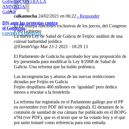
GobiernoCONTRA LA
AMNISTÍA
Galería
calkamocha
24/02/2021 en 06:22
- Responder
DN ante las protestas contra
El PP usurpa funciones exclusivas de los jueces, del Congreso
el Gobierno
y del Gobierno
CONTRA LA AMNISTÍA
La nueva Ley de Salud de Galicia de Feijóo: análisis de una
colosal barbaridad jurídica
@ElentirVigo Mar 23·2·2021 · 18:29 13
El Parlamento de Galicia ha aprobado hoy una proposición de
ley presentada para modificar la Ley 8/2008 de Salud de
Galicia. Una reforma que ha traído polémica.
Las incongruencias y abusos de las nuevas restricciones
dictadas por Feijóo en Galicia
Feijóo despilfarra 400 millones en ‘igualdad’ pero dedica
menos a rescatar a la hostelería
La reforma fue registrada en el Parlamento gallego por el PP
en noviembre (ver PDF del texto original). El dictamen de la
comisión de sanidad de esa cámara fue publicado en el BOPG
nº94 (ver PDF), que es el texto que se ha votado hoy y el que
por tanto tomaré como referencia para esta entrada.