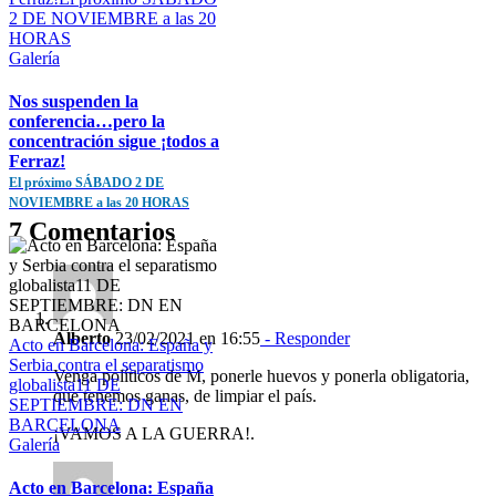
2 DE NOVIEMBRE a las 20
HORAS
Galería
Nos suspenden la
conferencia…pero la
concentración sigue ¡todos a
Ferraz!
El próximo SÁBADO 2 DE
NOVIEMBRE a las 20 HORAS
7 Comentarios
Alberto
23/02/2021 en 16:55
- Responder
Acto en Barcelona: España y
Serbia contra el separatismo
Venga políticos de M, ponerle huevos y ponerla obligatoria,
globalista11 DE
que tenemos ganas, de limpiar el país.
SEPTIEMBRE: DN EN
BARCELONA
¡VAMOS A LA GUERRA!.
Galería
Acto en Barcelona: España