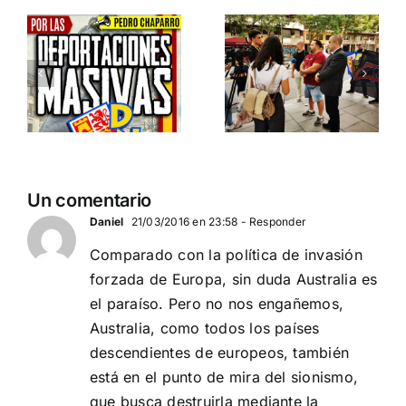
Barcelona:
acto DN
ia…
España y
contra la
Serbia
invasión
ción
contra el
migratoria
separatismo
y el gran
globalista
reemplazo
11 DE SEPTIEMBRE: DN
MADRID 4 DE
2
Un comentario
EN BARCELONA
NOVIEMBRE
20
Daniel
21/03/2016 en 23:58
- Responder
Comparado con la política de invasión
forzada de Europa, sin duda Australia es
el paraíso. Pero no nos engañemos,
Australia, como todos los países
descendientes de europeos, también
está en el punto de mira del sionismo,
que busca destruirla mediante la