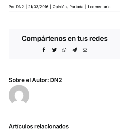
Por
DN2
|
21/03/2016
|
Opinión
,
Portada
|
1 comentario
Compártenos en tus redes
Facebook
Twitter
WhatsApp
Telegram
Correo
electrónico
Sobre el Autor:
DN2
n
Acto en
Crónica
Artículos relacionados